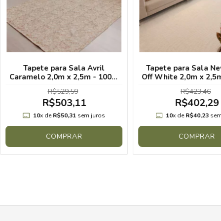
Tapete para Sala Avril
Tapete para Sala Ne
Caramelo 2,0m x 2,5m - 100%
Off White 2,0m x 2,5
Algodão Lavável a Máquina
Algodão Lavável a 
R$529,59
R$423,46
R$503,11
R$402,29
10
x de
R$50,31
sem juros
10
x de
R$40,23
sem
COMPRAR
COMPRAR