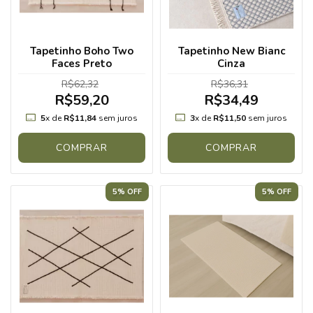
Tapetinho Boho Two
Tapetinho New Bianc
Faces Preto
Cinza
R$62,32
R$36,31
R$59,20
R$34,49
5
x de
R$11,84
sem juros
3
x de
R$11,50
sem juros
COMPRAR
COMPRAR
5% OFF
5% OFF