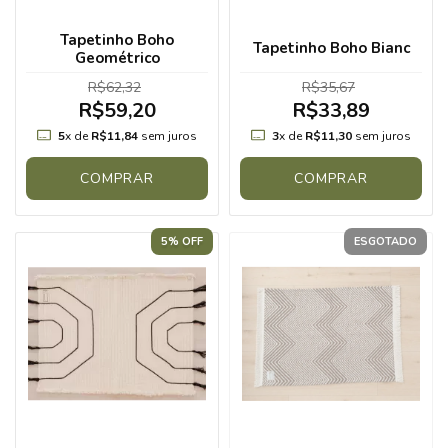
Tapetinho Boho
Tapetinho Boho Bianc
Geométrico
R$62,32
R$35,67
R$59,20
R$33,89
5
x de
R$11,84
sem juros
3
x de
R$11,30
sem juros
COMPRAR
COMPRAR
5% OFF
ESGOTADO