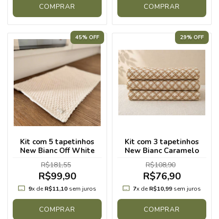
COMPRAR
COMPRAR
45% OFF
29% OFF
Kit com 5 tapetinhos
Kit com 3 tapetinhos
New Bianc Off White
New Bianc Caramelo
R$181,55
R$108,90
R$99,90
R$76,90
9
x de
R$11,10
sem juros
7
x de
R$10,99
sem juros
COMPRAR
COMPRAR