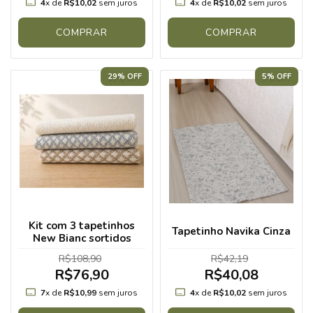
4
x de
R$10,02
sem juros
4
x de
R$10,02
sem juros
COMPRAR
COMPRAR
29% OFF
5% OFF
Kit com 3 tapetinhos
Tapetinho Navika Cinza
New Bianc sortidos
R$108,90
R$42,19
R$76,90
R$40,08
7
x de
R$10,99
sem juros
4
x de
R$10,02
sem juros