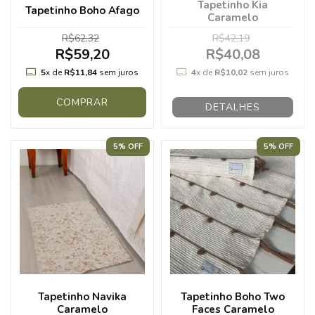
Tapetinho Kia
Tapetinho Boho Afago
Caramelo
R$62,32
R$42,19
R$59,20
R$40,08
5
x de
R$11,84
sem juros
4
x de
R$10,02
sem juros
COMPRAR
DETALHES
5% OFF
5% OFF
Tapetinho Navika
Tapetinho Boho Two
Caramelo
Faces Caramelo