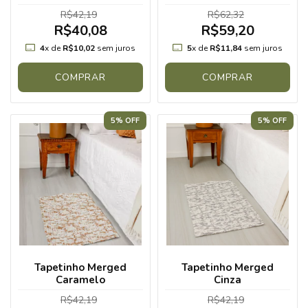
R$42,19
R$62,32
R$40,08
R$59,20
4
x de
R$10,02
sem juros
5
x de
R$11,84
sem juros
COMPRAR
COMPRAR
5% OFF
5% OFF
Tapetinho Merged
Tapetinho Merged
Caramelo
Cinza
R$42,19
R$42,19